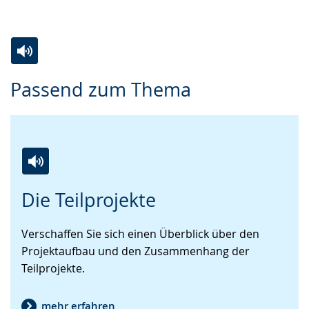
Zur
Aktiviere
Ein
Passend zum Thema
Leichten
Audio-
Video
Sprache
Unterstützung.
in
wechseln.
Deutscher
Gebärdensprache
wird
Zur
Aktiviere
Ein
angezeigt.
Die Teilprojekte
Leichten
Audio-
Video
Sprache
Unterstützung.
in
Verschaffen Sie sich einen Überblick über den
wechseln.
Deutscher
Projektaufbau und den Zusammenhang der
Gebärdensprache
Teilprojekte.
wird
angezeigt.
mehr erfahren