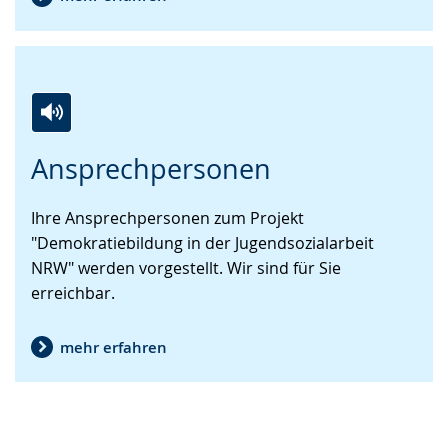
Zur
Aktiviere
Ein
Ansprechpersonen
Leichten
Audio-
Video
Sprache
Unterstützung.
in
Ihre Ansprechpersonen zum Projekt
wechseln.
Deutscher
"Demokratiebildung in der Jugendsozialarbeit
Gebärdensprache
NRW" werden vorgestellt. Wir sind für Sie
wird
erreichbar.
angezeigt.
mehr erfahren