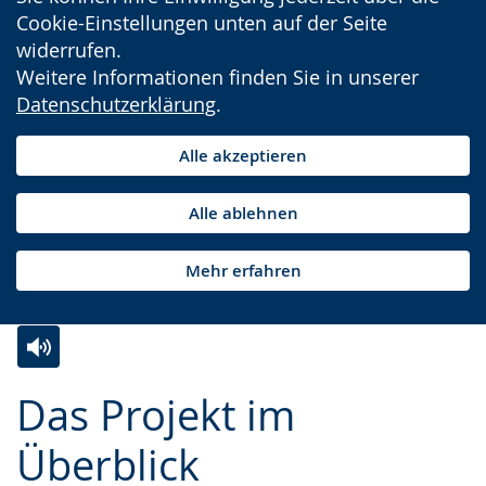
Cookie-Einstellungen unten auf der Seite
widerrufen.
Weitere Informationen finden Sie in unserer
Datenschutzerklärung
.
Alle akzeptieren
Alle ablehnen
Mehr erfahren
Zur
Aktiviere
Ein
Das Projekt im
Leichten
Audio-
Video
Sprache
Unterstützung.
in
Überblick
wechseln.
Deutscher