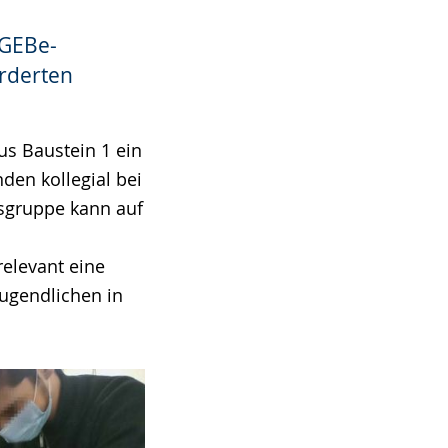
 GEBe-
örderten
us Baustein 1 ein
den kollegial bei
sgruppe kann auf
relevant eine
Jugendlichen in