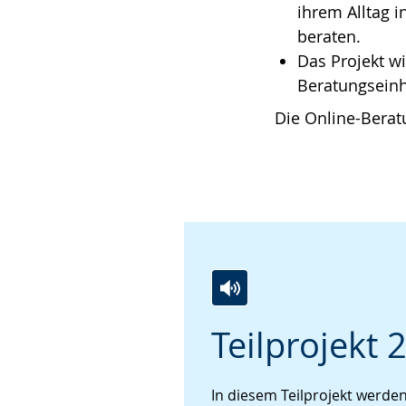
ihrem Alltag i
beraten.
Das Projekt w
Beratungseinh
Die Online-Berat
Zur
Aktiviere
Ein
Teilprojekt 
Leichten
Audio-
Video
Sprache
Unterstützung.
in
wechseln.
Deutscher
In diesem Teilprojekt werde