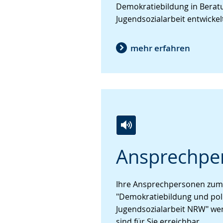
Gebärdensprache
Demokratiebildung in Beratu
wird
Jugendsozialarbeit entwickel
angezeigt.
mehr erfahren
Zur
Aktiviere
Ein
Ansprechpe
Leichten
Audio-
Video
Sprache
Unterstützung.
in
wechseln.
Deutscher
Ihre Ansprechpersonen zum
Gebärdensprache
"Demokratiebildung und poli
wird
Jugendsozialarbeit NRW" wer
angezeigt.
sind für Sie erreichbar.