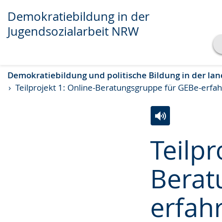
Demokratiebildung in der
Jugendsozialarbeit NRW
Transkript anzeigen
Demokratiebildung und politische Bildung in der la
Abspielen
Pausieren
Teilprojekt 1: Online-Beratungsgruppe für GEBe-erfa
Zur
Aktiviere
Ein
Teilpr
Leichten
Audio-
Video
Sprache
Unterstützung.
in
Berat
wechseln.
Deutscher
Gebärdensprach
erfah
wird
angezeigt.