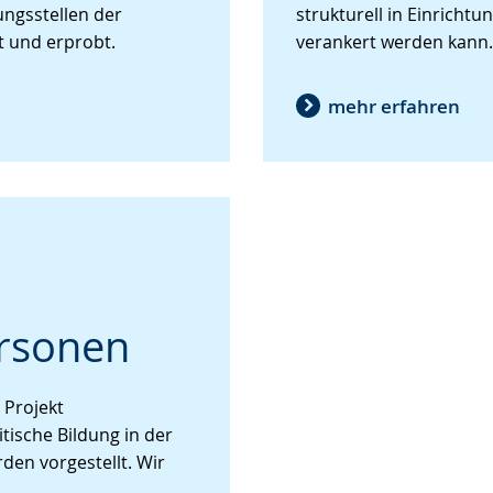
Gebärdensprache
ngsstellen der
strukturell in Einrichtu
wird
t und erprobt.
verankert werden kann.
angezeigt.
mehr erfahren
rsonen
 Projekt
tische Bildung in der
den vorgestellt. Wir