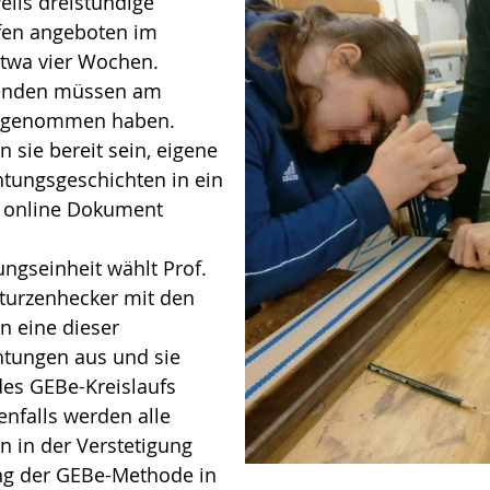
eils dreistündige
fen angeboten im
twa vier Wochen.
enden müssen am
eilgenommen haben.
sie bereit sein, eigene
tungsgeschichten in ein
online Dokument
ungseinheit wählt Prof.
Sturzenhecker mit den
 eine dieser
tungen aus und sie
des GEBe-Kreislaufs
enfalls werden alle
 in der Verstetigung
g der GEBe-Methode in