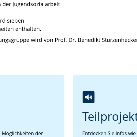
n der Jugendsozialarbeit
ird sieben
eiten enthalten.
ungsgruppe wird von Prof. Dr. Benedikt Sturzenhecker 
Zur
Aktiviere
Ein
2
Teilprojek
Leichten
Audio-
Video
Sprache
Unterstützung.
in
wechseln.
Deutscher
n Möglichkeiten der
Entdecken Sie Infos wie