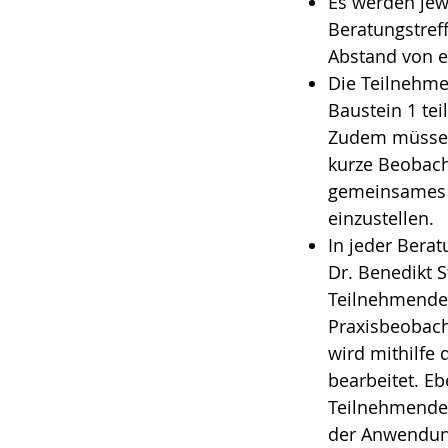
Es werden jew
Beratungstref
Abstand von e
Die Teilnehm
Baustein 1 t
Zudem müssen 
kurze Beobach
gemeinsames 
einzustellen.
In jeder Berat
Dr. Benedikt 
Teilnehmenden
Praxisbeobach
wird mithilfe 
bearbeitet. Eb
Teilnehmenden
der Anwendun