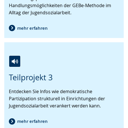
Handlungsmöglichkeiten der GEBe-Methode im
wird
Alltag der Jugendsozialarbeit.
angezeigt.
mehr erfahren
Zur
Aktiviere
Ein
Teilprojekt 3
Leichten
Audio-
Video
Sprache
Unterstützung.
in
Entdecken Sie Infos wie demokratische
wechseln.
Deutscher
Partizipation strukturell in Einrichtungen der
Gebärdensprache
Jugendsozialarbeit verankert werden kann.
wird
angezeigt.
mehr erfahren