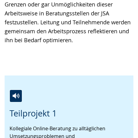
Grenzen oder gar Unmöglichkeiten dieser
Arbeitsweise in Beratungsstellen der JSA
festzustellen. Leitung und Teilnehmende werden
gemeinsam den Arbeitsprozess reflektieren und
ihn bei Bedarf optimieren.
Zur
Aktiviere
Ein
Teilprojekt 1
Leichten
Audio-
Video
Sprache
Unterstützung.
in
Kollegiale Online-Beratung zu alltäglichen
wechseln.
Deutscher
Umsetzungsproblemen und
Gebärdensprache