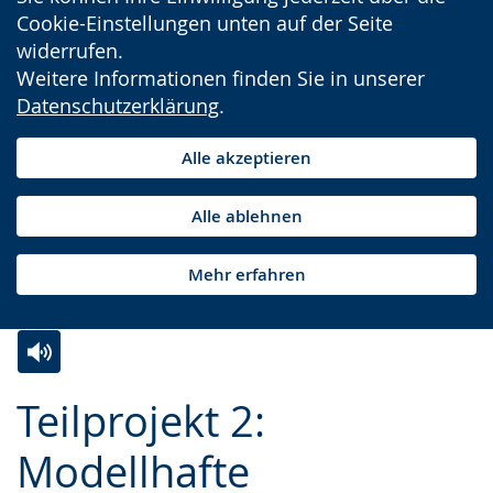
Cookie-Einstellungen unten auf der Seite
widerrufen.
Weitere Informationen finden Sie in unserer
Datenschutzerklärung
.
Alle akzeptieren
Alle ablehnen
Mehr erfahren
Zur
Aktiviere
Ein
Teilprojekt 2:
Leichten
Audio-
Video
Sprache
Unterstützung.
in
Modellhafte
wechseln.
Deutscher