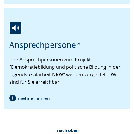
Zur
Aktiviere
Ein
Ansprechpersonen
Leichten
Audio-
Video
Sprache
Unterstützung.
in
Ihre Ansprechpersonen zum Projekt
wechseln.
Deutscher
"Demokratiebildung und politische Bildung in der
Gebärdensprache
Jugendsozialarbeit NRW" werden vorgestellt. Wir
wird
sind für Sie erreichbar.
angezeigt.
mehr erfahren
nach oben